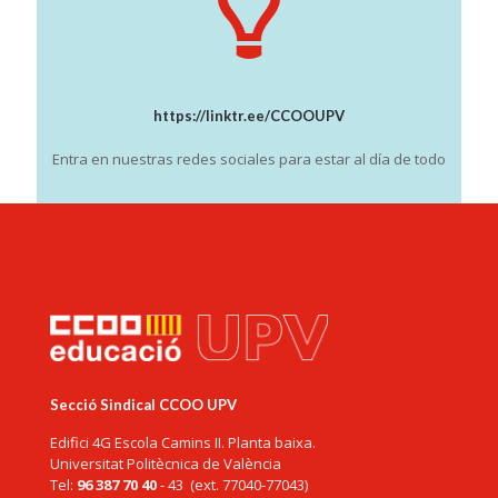
https://linktr.ee/CCOOUPV
Entra en nuestras redes sociales para estar al día de todo
Secció Sindical CCOO UPV
Edifici 4G Escola Camins II. Planta baixa.
Universitat Politècnica de València
Tel:
96 387 70 40
- 43 (ext. 77040-77043)