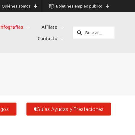
Quiénes somos
Boletines empleo público
Infografías
Afíliate
Contacto
sgos
Guías Ayudas y Prestaciones