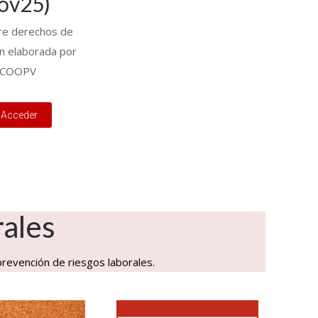
ov25)
re derechos de
ón elaborada por
COOPV
Acceder
rales
prevención de riesgos laborales.