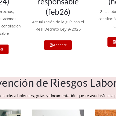
24)
responsable
(n
(feb26)
erechos,
Guía sob
estaciones
conciliaci
Actualización de la guía con el
conciliación
C
Real Decreto Ley 9/2025
sable
Acceder
er
ención de Riesgos Labo
os links a boletines, guías y documentación que te ayudarán a la 