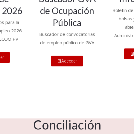
s 2026
de Ocupación
Boletín d
bolsas 
Pública
os para la
abie
mpleo 2026
Buscador de convocatorias
Administr
r CCOO PV
de empleo público de GVA
er
Acceder
Conciliación