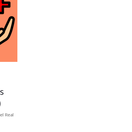
s
)
el Real