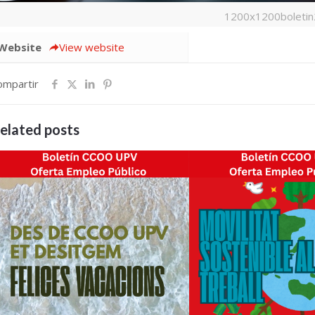
1200x1200boleti
Website
View website
ompartir
elated posts