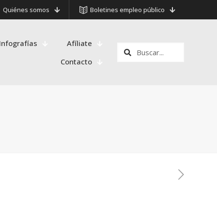
Quiénes somos
Boletines empleo público
Infografías
Afíliate
Contacto