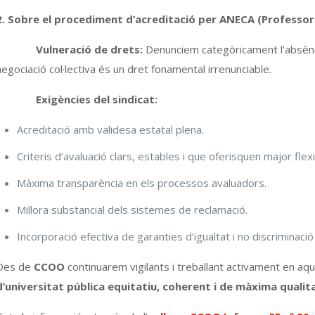
2. Sobre el procediment d’acreditació per ANECA (Professo
•
Vulneració de drets:
Denunciem categòricament l’absència
negociació col·lectiva és un dret fonamental irrenunciable.
•
Exigències del sindicat:
Acreditació amb validesa estatal plena.
Criteris d’avaluació clars, estables i que oferisquen major flexib
Màxima transparència en els processos avaluadors.
Millora substancial dels sistemes de reclamació.
Incorporació efectiva de garanties d’igualtat i no discriminació
Des de
CCOO
continuarem vigilants i treballant activament en a
d’universitat pública equitatiu, coherent i de màxima qualit