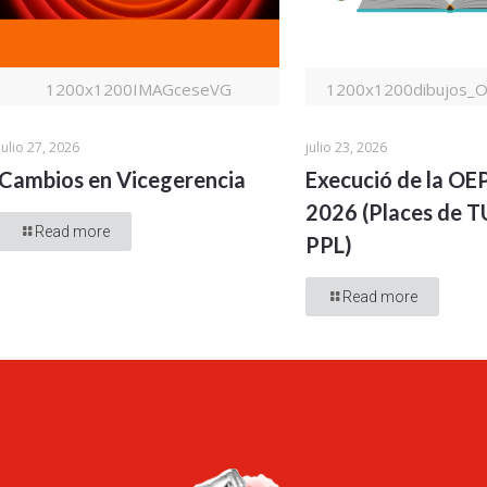
1200x1200IMAGceseVG
1200x1200dibujos_
julio 27, 2026
julio 23, 2026
Cambios en Vicegerencia
Execució de la OE
2026 (Places de 
Read more
PPL)
Read more