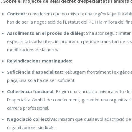
1. Sobre el Projecte de Reial decret d’especialitats i àmbit
Context:
considerem que no existeix una urgència justificable
han de ser la negociació de l’Estatut del PDI i la millora del fi
Assoliments en el procés de diàleg:
S’ha aconseguit limitar
especialitats adscrites, incorporar un període transitori de sis
modificacions de la norma.
Reivindicacions mantingudes:
Suficiència d’especialitat:
Rebutgem frontalment l’exigència 
plaça; una sola ha de ser suficient.
Coherència funcional:
Exigim una vinculació unívoca entre les
l’especialitat/àmbit de coneixement, garantint una organitzaci
carrera professional.
Negociació col·lectiva:
Insistim que qualsevol adscripció de
organitzacions sindicals.