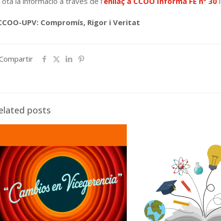
Tota la informació a través de l’
enllaç a CCOO Informa FE nº 30
i
CCOO-UPV: Compromís, Rigor i Veritat
Compartir
elated posts