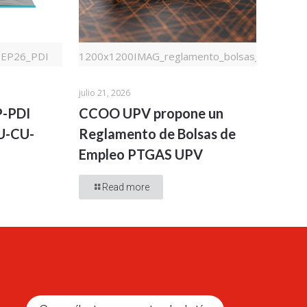
OEP26_PDI
1200x1200IMAG_reglamento_bolsas_de_trabaj
julio 21, 2026
P-PDI
CCOO UPV propone un
TU-CU-
Reglamento de Bolsas de
Empleo PTGAS UPV
Read more