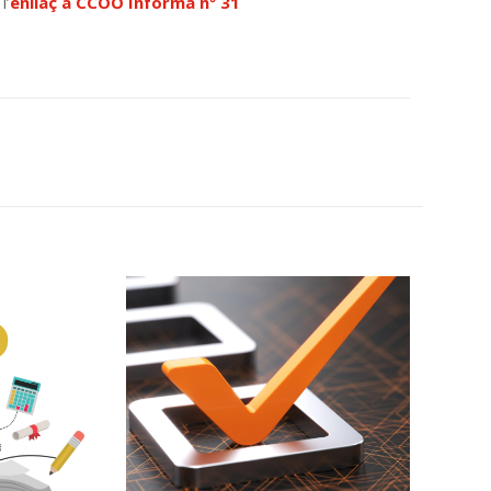
 l’
enllaç a CCOO Informa nº 31