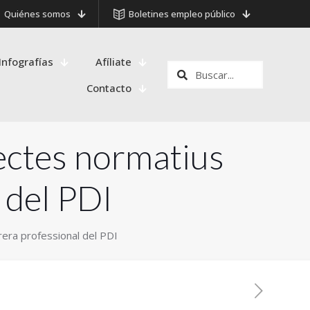
Quiénes somos
Boletines empleo público
Infografías
Afíliate
Contacto
ectes normatius
 del PDI
rera professional del PDI