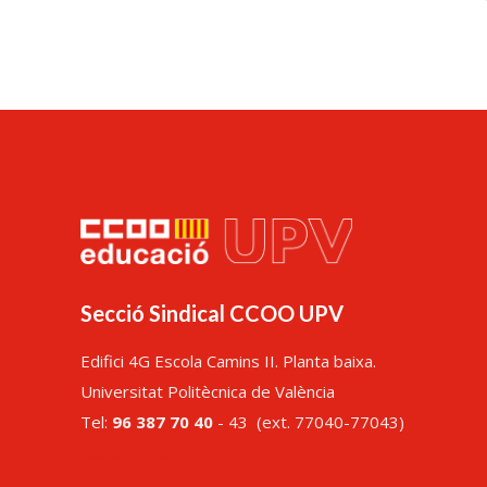
Secció Sindical CCOO UPV
Edifici 4G Escola Camins II. Planta baixa.
Universitat Politècnica de València
Tel:
96 387 70 40
- 43 (ext. 77040-77043)
ccoo@upv.es