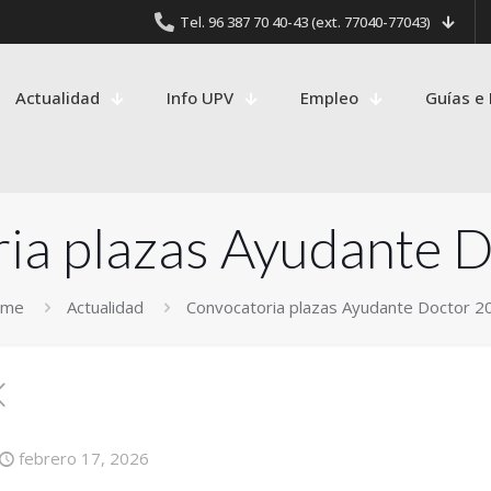
Tel. 96 387 70 40-43 (ext. 77040-77043)
Actualidad
Info UPV
Empleo
Guías e 
ia plazas Ayudante 
ome
Actualidad
Convocatoria plazas Ayudante Doctor 2
febrero 17, 2026