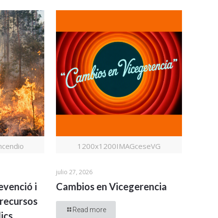
cendio
1200x1200IMAGceseVG
julio 27, 2026
evenció i
Cambios en Vicegerencia
recursos
Read more
ics.