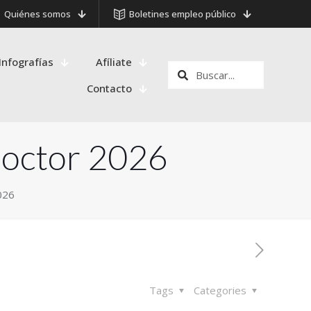
Quiénes somos
Boletines empleo público
Infografías
Afíliate
Contacto
Doctor 2026
026
Tags
Categories