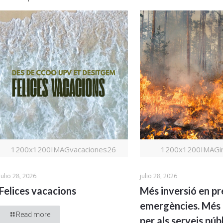
1200x1200IMAGvacaciones26
1200x1200IMAGin
julio 28, 2026
julio 28, 2026
Felices vacacions
Més inversió en pr
emergències. Més 
Read more
per als serveis públ