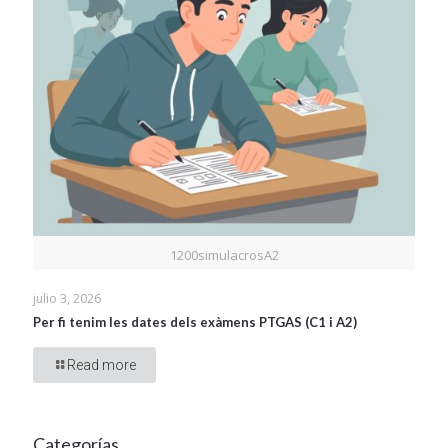
1200simulacrosA2
julio 3, 2026
Per fi tenim les dates dels exàmens PTGAS (C1 i A2)
Read more
Categorías