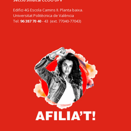
Secció Sindical CCOO UPV
Edifici 4G Escola Camins II. Planta baixa.
Universitat Politècnica de València
Tel:
96 387 70 40
- 43 (ext. 77040-77043)
ccoo@upv.es