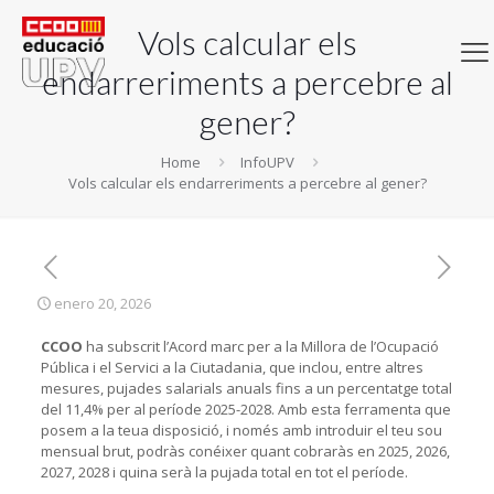
Vols calcular els
endarreriments a percebre al
gener?
Home
InfoUPV
Vols calcular els endarreriments a percebre al gener?
enero 20, 2026
CCOO
ha subscrit l’Acord marc per a la Millora de l’Ocupació
Pública i el Servici a la Ciutadania, que inclou, entre altres
mesures, pujades salarials anuals fins a un percentatge total
del 11,4% per al període 2025-2028. Amb esta ferramenta que
posem a la teua disposició, i només amb introduir el teu sou
mensual brut, podràs conéixer quant cobraràs en 2025, 2026,
2027, 2028 i quina serà la pujada total en tot el període.