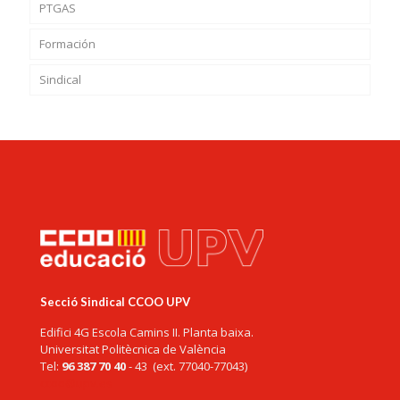
PTGAS
Formación
Sindical
Secció Sindical CCOO UPV
Edifici 4G Escola Camins II. Planta baixa.
Universitat Politècnica de València
Tel:
96 387 70 40
- 43 (ext. 77040-77043)
ccoo@upv.es