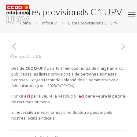
Llistes provisionals C1 UPV
Home
InfoUPV
Llistes provisionals C1 UPV
mayo 25, 2026
Des de
CCOO
-UPV us informem que hui 22 de maig han eixit
publicades les llistes provisionals de persones admeses i
excloses i l’òrgan tècnic de selecció de C1 Administrativa o
Administratiu (codi: 2025/P/FC/C/4).
Punxa
ací
per a veure la Resolució i
ací
per a veure la pàgina
de recursos humans
Si necessiteu més informació no dubteu a passar pels
nostres locals sindicals