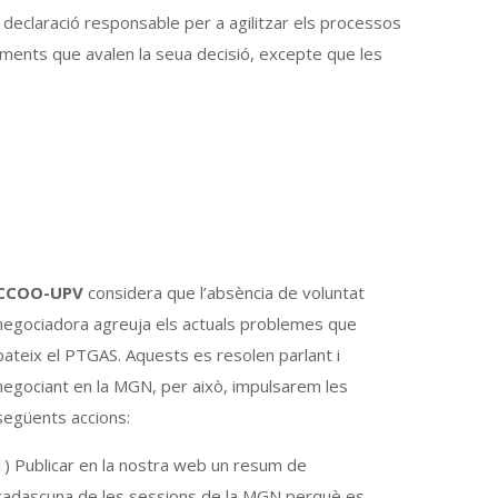
 declaració responsable per a agilitzar els processos
uments que avalen la seua decisió, excepte que les
CCOO-UPV
considera que l’absència de voluntat
negociadora agreuja els actuals problemes que
pateix el PTGAS. Aquests es resolen parlant i
negociant en la MGN, per això, impulsarem les
següents accions:
1) Publicar en la nostra web un resum de
cadascuna de les sessions de la MGN perquè es