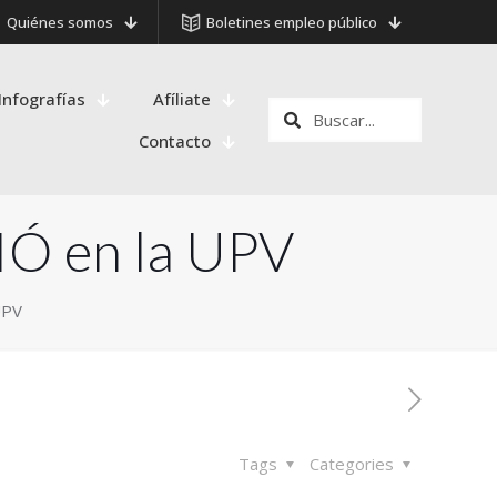
Quiénes somos
Boletines empleo público
Infografías
Afíliate
Contacto
Ó en la UPV
UPV
Tags
Categories