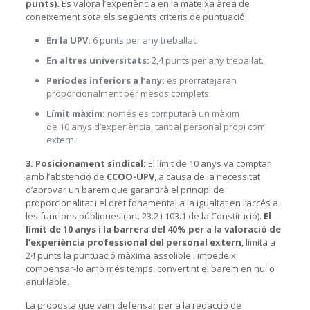
punts).
Es valora l’experiència en la mateixa àrea de
coneixement sota els següents criteris de puntuació:
En la UPV:
6 punts per any treballat.
En altres universitats:
2,4 punts per any treballat.
Períodes inferiors a l’any:
es prorratejaran
proporcionalment per mesos complets.
Límit màxim:
només es computarà un màxim
de 10 anys d’experiència, tant al personal propi com
extern.
3. Posicionament sindical:
El límit de 10 anys va comptar
amb l’abstenció de
CCOO-UPV
, a causa de la necessitat
d’aprovar un barem que garantirà el principi de
proporcionalitat i el dret fonamental a la igualtat en l’accés a
les funcions públiques (art. 23.2 i 103.1 de la Constitució).
El
límit de
10
anys i la barrera del 40% per a la valoració de
l’experiència professional del personal extern
, limita a
24 punts la puntuació màxima assolible i impedeix
compensar-lo amb més temps, convertint el barem en nul o
anul·lable.
La proposta que vam defensar per a la redacció de