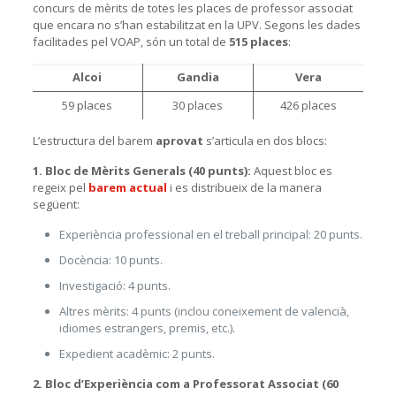
concurs de mèrits de totes les places de professor associat
que encara no s’han estabilitzat en la UPV. Segons les dades
facilitades pel VOAP, són un total de
515 places
:
Alcoi
Gandia
Vera
59 places
30 places
426 places
L’estructura del barem
aprovat
s’articula en dos blocs:
1. Bloc de Mèrits Generals (40 punts):
Aquest bloc es
regeix pel
barem actual
i es distribueix de la manera
següent:
Experiència professional en el treball principal: 20 punts.
Docència: 10 punts.
Investigació: 4 punts.
Altres mèrits: 4 punts (inclou coneixement de valencià,
idiomes estrangers, premis, etc.).
Expedient acadèmic: 2 punts.
2. Bloc d’Experiència com a Professorat Associat (60