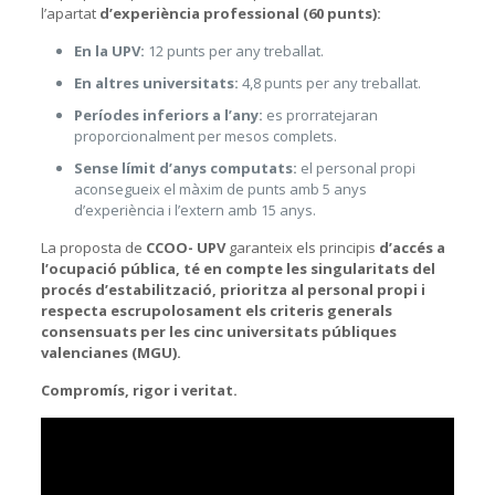
l’apartat
d’experiència professional (60 punts):
En la UPV:
12 punts per any treballat.
En altres universitats:
4,8 punts per any treballat.
Períodes inferiors a l’any:
es prorratejaran
proporcionalment per mesos complets.
Sense límit d’anys computats:
el personal propi
aconsegueix el màxim de punts amb 5 anys
d’experiència i l’extern amb 15 anys.
La proposta de
CCOO- UPV
garanteix els principis
d’accés a
l’ocupació pública, té en compte les singularitats del
procés d’estabilització, prioritza al personal propi i
respecta escrupolosament els criteris generals
consensuats
per
les cinc universitats públiques
valencianes (MGU).
Compromís, rigor i veritat.