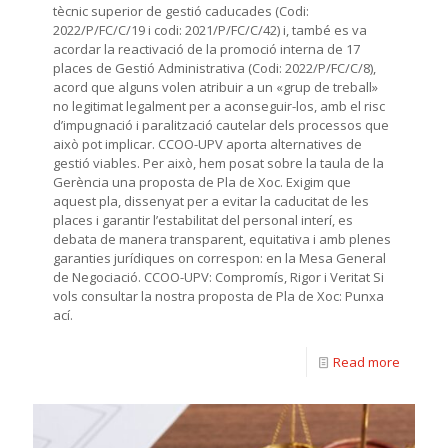
tècnic superior de gestió caducades (Codi:
2022/P/FC/C/19 i codi: 2021/P/FC/C/42) i, també es va
acordar la reactivació de la promoció interna de 17
places de Gestió Administrativa (Codi: 2022/P/FC/C/8),
acord que alguns volen atribuir a un «grup de treball»
no legitimat legalment per a aconseguir-los, amb el risc
d’impugnació i paralització cautelar dels processos que
això pot implicar. CCOO-UPV aporta alternatives de
gestió viables. Per això, hem posat sobre la taula de la
Gerència una proposta de Pla de Xoc. Exigim que
aquest pla, dissenyat per a evitar la caducitat de les
places i garantir l’estabilitat del personal interí, es
debata de manera transparent, equitativa i amb plenes
garanties jurídiques on correspon: en la Mesa General
de Negociació. CCOO-UPV: Compromís, Rigor i Veritat Si
vols consultar la nostra proposta de Pla de Xoc: Punxa
ací.
Read more