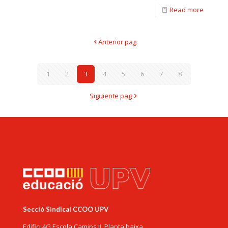
Read more
Anterior pag
1
2
3
4
5
6
7
8
Siguiente pag
Secció Sindical CCOO UPV
Edifici 4G Escola Camins II. Planta baixa.