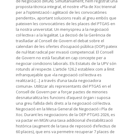
de Negociació (MGN). Simultàniament, hem registrat una
proposta tècnica integral, el nostre «Pla de Xoc triennal
per a l’optimització i agilitació de les convocatòries
pendents», aportant solucions reals al greu embós que
pateixen les convocatòries de les places del PTGAS en
la nostra universitat. Un menyspreu a la negociació
col·lectiva i a la legalitat. La decisió de la Gerència de
traslladar al Consell de Govern el debat sobre el
calendari de les ofertes d’ocupació pública (OOP) pateix
de nul·litat radical per invasió competencial. El Consell
de Govern no està facultat en cap concepte per a
negociar condicions laborals. Els Estatuts de la UPV són
rotunds al respecte. L’article 126.2 estableix com a límit
infranquejable que «la negociació col·lectiva es
realitzarà […] a través d’una taula negociadora
comuna». Utilitzar als representants del PTGAS en el
Consell de Govern per a forçar pactes de minories
desnaturalitza les funcions d’aquest òrgan i suposa
una greu fallida dels drets a la negociació col·lectiva.
Negociació en la Mesa General de Negociació i Pla de
Xoc. Durant les negociacions de la OEP-PTGAS 2026, es
va pactar en MGN una taxa addicional d’estabilització
històrica (augment de la taxa de reposició d’efectius de
60 places), que ens va permetre recuperar 7 places de