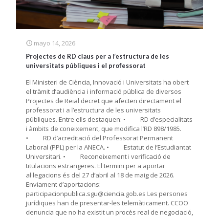
mayo 14, 2026
Projectes de RD claus per a l’estructura de les
universitats públiques i el professorat
El Ministeri de Ciència, Innovació i Universitats ha obert
el tràmit d’audiència i informació pública de diversos
Projectes de Reial decret que afecten directament el
professorat i a l’estructura de les universitats
públiques. Entre ells destaquen: • RD d’especialitats
i àmbits de coneixement, que modifica l’RD 898/1985.
• RD d’acreditació del Professorat Permanent
Laboral (PPL) per la ANECA. • Estatut de l’Estudiantat
Universitari. • Reconeixement i verificació de
titulacions estrangeres. El termini per a aportar
al·legacions és del 27 d’abril al 18 de maig de 2026.
Enviament d’aportacions:
participacionpublica.sgu@ciencia.gob.es Les persones
jurídiques han de presentar-les telemàticament. CCOO
denuncia que no ha existit un procés real de negociació,