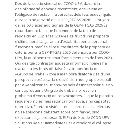
Des de la secció sindical de CCOO-UPV, davant la
desinformació abocada recentment, ens veiem en
l’obligació de restablir la veracitat dels fets esdevinguts
durant la negociació de la OEP_PTGAS 2026. 1. L’origen
de les 60 places addicionals de la OEP-PTGAS 2026 És
rotundament fals que l’increment de la taxa de
reposició en 60 places (200%) siga fruit d’una proposta
d’última hora. La garantia d’estabilitat per al personal
funcionari interí és el resultat directe de la proposta de
criteris per a la OEP-PTGAS 2026 defensada per CCOO-
UPV, la qual hem reclamat formalment des de l’any 2023.
Qui desitge contrastar aquesta informació només ha
d’acudir a les fonts oficials: 2. La inoperància dels
«Grups de Treball» com a maniobra dilatòria Des d’una
perspectiva pràctica, la creació d’un nou grup de treball
per a «analitzar solucions» no sols és innecessària, sinó
contraproduent. Un grup de treball no resol un
problema d’execució de convocatòries. El que la plantilla
requereix no és més retòrica normativa, sinó capacitat
operativa. El retard sistèmic en els processos selectius
no se soluciona debatent sobre com fer-ho, sinó
executant el ja proposat. 3. El Pla de Xoc de CCOO-UPV:
Solucions Reals i Immediates Per a resoldre el col·lapse