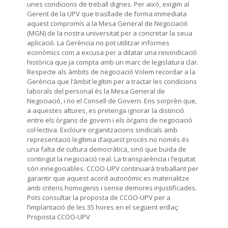
unes condicions de treball dignes. Per això, exigim al
Gerent de la UPV que trasllade de forma immediata
aquest compromís a la Mesa General de Negociació
(MGN) de la nostra universitat per a concretar la seua
aplicació. La Gerència no pot utilitzar informes
econòmics com a excusa per a dilatar una reivindicació
històrica que ja compta amb un marc de legislatura clar.
Respecte als àmbits de negociació Volem recordar a la
Gerència que l’àmbit legítim per a tractar les condicions
laborals del personal és la Mesa General de
Negociació, i no el Consell de Govern. Ens sorprèn que,
a aquestes altures, es pretenga ignorar la distinció
entre els òrgans de govern i els òrgans de negociació
col·lectiva. Excloure organitzacions sindicals amb
representació legítima d’aquest procés no només és
una falta de cultura democràtica, sinó que buida de
contingut la negociació real. La transparència i l’equitat
són innegociables. CCOO-UPV continuarà treballant per
garantir que aquest acord autonòmic es materialitze
amb criteris homogenis i sense demores injustificades.
Pots consultar la proposta de CCOO-UPV per a
l’implantació de les 35 hores en el següent enllaç:
Proposta CCOO-UPV