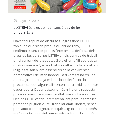
mayo 15, 2026
L’LGTBI+fòbia es combat també des de les
universitats
Davant el repunt de discursos i agressions LGTBI-
fòbiques que s’han produït al llarg de l’any, CCOO
reafirma el seu compromís ferm amb la defensa dels
drets de les persones LGTBI+ en els centres de treball i
en el conjunt de la societat. Sota el lema “El seu odi. La
nostra diversitat”, el sindicat subratlla que la pluralitat i
la igualtat són pilars essencials de la convivència
democràtica i del món laboral. La diversitat no és una
amenaça. L’amenaça és l’odi, la intolerància i la
precarietat que alguns alimenten per a dividir la classe
treballadora. Davant això, només hi ha una resposta
possible: més drets, més igualtat i més cohesió social.
Des de CCOO continuarem treballant perquè totes les
persones puguen viure i treballar amb llibertat, sense
por i amb plena dignitat. Perquè la igualtat real només
serà possible des del compromís col·lectiu, la memòria