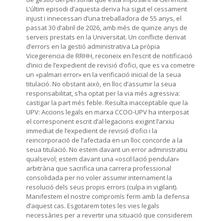
L’últim episodi d’aquesta deriva ha sigut el cessament
injust i innecessari d’una treballadora de 55 anys, el
passat 30 d’abril de 2026, amb més de quinze anys de
serveis prestats en la Universitat. Un conflicte derivat
d’errors en la gestió administrativa La pròpia
Vicegerencia de RRHH, reconeix en l’escrit de notificació
d’inici de l’expedient de revisió d’ofici, que es va cometre
un «palmari error» en la verificació inicial de la seua
titulació. No obstant això, en lloc d’assumir la seua
responsabilitat, s’ha optat per la via més agressiva:
castigar la part més feble. Resulta inacceptable que la
UPV: Accions legals en marxa CCOO-UPV ha interposat
el corresponent escrit d’al·legacions exigint l’arxiu
immediat de l’expedient de revisió d’ofici i la
reincorporació de l’afectada en un lloc concorde a la
seua titulació. No estem davant un error administratiu
qualsevol; estem davant una «oscil·lació pendular»
arbitrària que sacrifica una carrera professional
consolidada per no voler assumir internament la
resolució dels seus propis errors (culpa in vigilant).
Manifestem el nostre compromís ferm amb la defensa
d’aquest cas. Esgotarem totes les vies legals
necessàries per a revertir una situació que considerem